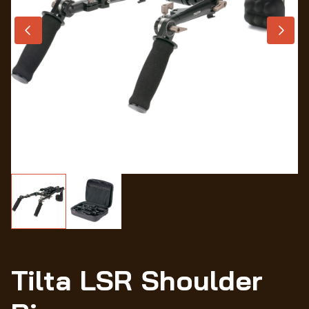
Wo
Tilta LSR Shoulder